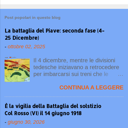
Post popolari in questo blog
La battaglia del Piave: seconda fase (4-
25 Dicembre)
-
ottobre 02, 2025
Il 4 dicembre, mentre le divisioni
tedesche iniziavano a retrocedere
per imbarcarsi sui treni che le
avrebbero riportate in Germania,
CONTINUA A LEGGERE
Conrad - il quale finalmente
disponeva della necessaria
artiglieria pesante - sferrò un
È la vigilia della Battaglia del solstizio
nuovo colpo di maglio sull'Altopiano
Col Rosso (VI) il 14 giugno 1918
di Asiago. In quel settore, difeso al
XX Corpo d'Armata, 36 battaglioni
-
giugno 30, 2026